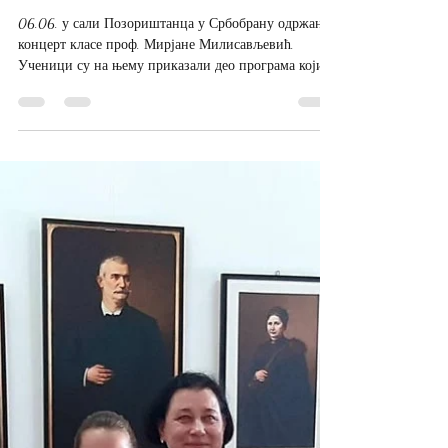
Muzička škola Vrbas
Jun 17, 2024
1 min read
Концерт класе проф. Мирјане
Милисављевић, 06.06.2024.
06.06. у сали Позориштанца у Србобрану одржан је
концерт класе проф. Мирјане Милисављевић.
Ученици су на њему приказали део програма који...