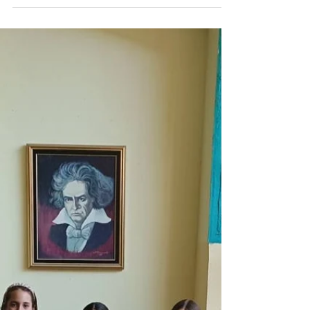
07.06.2024.
У петак, 07.06. на Завршном концерту ученика
класа Споменке Исаков и Снежане Табш у музичкој
школи "Исидор Бајић" у Новом Саду наступиле...