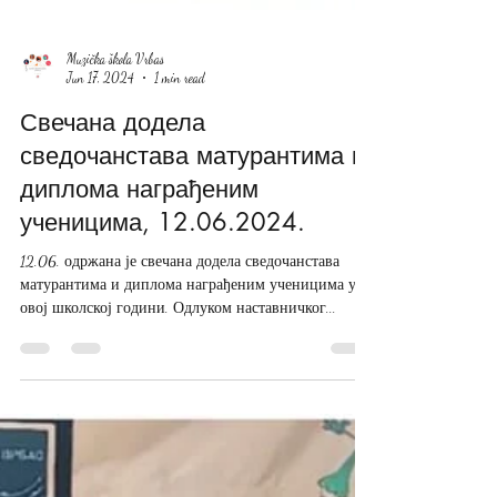
Muzička škola Vrbas
Jun 17, 2024
1 min read
Свечана додела
сведочанстава матурантима и
диплома награђеним
ученицима, 12.06.2024.
12.06. одржана је свечана додела сведочанстава
матурантима и диплома награђеним ученицима у
овој школској години. Одлуком наставничког...