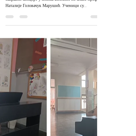
Muzička škola Vrbas
Jun 17, 2024
1 min read
Завршни концерт ученика
виолине из класе Наталије
Головачук Марушић,
06.06.2024.
06.06. у галерији Дома културе у Србобрану оџан је
завршни концерт ученика виолине из класе проф.
Наталије Головачук Марушић. Ученици су...