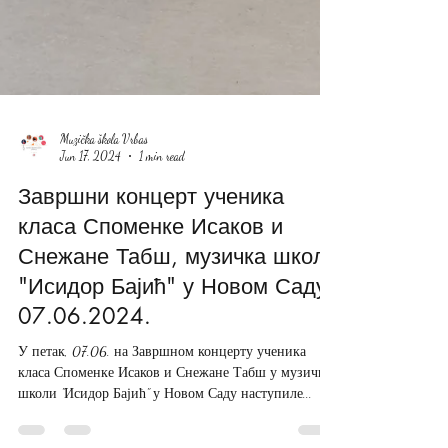
Muzička škola Vrbas
Jun 17, 2024
1 min read
Завршни концерт ученика
класа Споменке Исаков и
Снежане Табш, музичка школа
"Исидор Бајић" у Новом Саду,