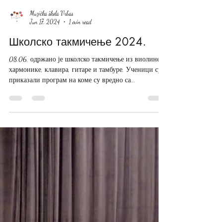
Оковацки, 07.06.2024.
Делимо са вама фотографије за концерта класе
проф. Настасје Оковацки који је одржан у петак,
07.06. Ученици су се представили са делом...
Muzička škola Vrbas
Jun 17, 2024
1 min read
Школско такмичење 2024.
08.06. одржано је школско такмичење из виолине,
хармонике, клавира, гитаре и тамбуре. Ученици су
приказали програм на коме су вредно са...