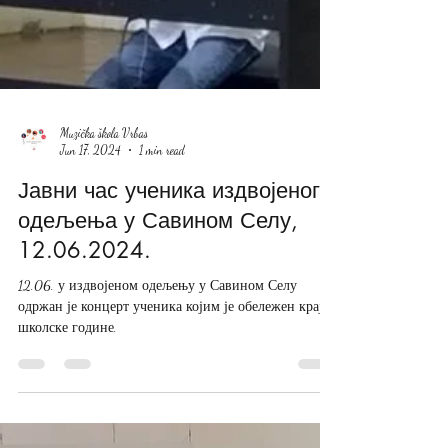
Muzička škola Vrbas
Jun 17, 2024
1 min read
Јавни час ученика издвојеног
одељења у Савином Селу,
12.06.2024.
12.06. у издвојеном одељењу у Савином Селу
одржан је концерт ученика којим је обележен крај
школске године.