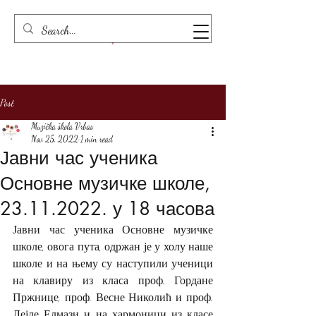
Post
Muzička škola Vrbas
Nov 25, 2022
1 min read
Јавни час ученика
Основне музичке школе,
23.11.2022. у 18 часова
Јавни час ученика Основне музичке 
школе, овога пута, одржан је у холу наше 
школе и на њему су наступили ученици 
на клавиру из класа проф. Гордане 
Пржнице, проф. Весне Николић и проф. 
Лејле Елмази и на хармоници из класе 