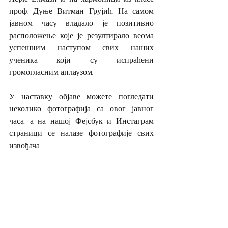
проф. Дуње Витман Грујић. На самом 
јавном часу владало је позитивно 
расположење које је резултирало веома 
успешним наступом свих наших 
ученика који су испраћени 
громогласним аплаузом.
У наставку објаве можете погледати 
неколико фотографија са овог јавног 
часа, а на нашој Фејсбук и Инстаграм 
страници се налазе фотографије свих 
извођача.