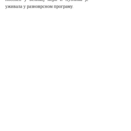
уживала у разноврсном програму.