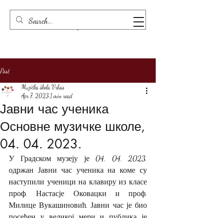
Post
Muzička škola Vrbas
Apr 7, 2023
1 min read
Јавни час ученика
Основне музичке школе,
04. 04. 2023.
У Градском музеју је 04. 04. 2023. 
одржан Јавни час ученика на коме су 
наступили ученици на клавиру из класе 
проф. Настасје Оковацки и проф. 
Милице Вукашиновић. Јавни час је био 
посећен у великој мери и публика је 