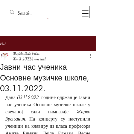
Post
Muzička škola Vrbas
Nov 8, 2022
1 min read
Јавни час ученика
Основне музичке школе,
03.11.2022.
Дана 03.11.2022. године одржан је Јавни 
час ученика Основне музичке школе у 
свечаној сали гимназије 
Жарко 
Зрењанин
. На концерту су наступили 
ученици на клавиру из класа професора 
Аните Елмази, Лејле Елмази, Весне 