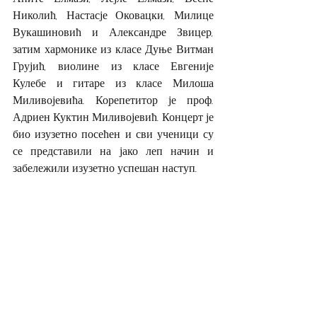
Николић, Настасје Оковацки, Милице 
Вукашиновић и Александре Звицер, 
затим хармонике из класе Дуње Витман 
Грујић, виолине из класе Евгеније 
Кулебе и гитаре из класе Милоша 
Миливојевића. Корепетитор је проф. 
Адриен Куктин Миливојевић. Концерт је 
био изузетно посећен и сви ученици су 
се представили на јако леп начин и 
забележили изузетно успешан наступ.