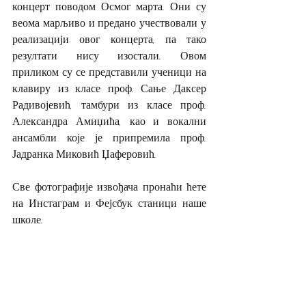
концерт поводом Осмог марта. Они су 
веома марљиво и предано учествовали у 
реализацији овог концерта, па тако 
резултати нису изостали. Овом 
приликом су се представили ученици на 
клавиру из класе проф. Сање Даксер 
Радивојевић, тамбури из класе проф. 
Александра Амиџића, као и вокални 
ансамбли које је припремила проф. 
Јадранка Миковић Џаферовић.
Све фотографије извођача пронаћи ћете 
на Инстаграм и Фејсбук станици наше 
школе.