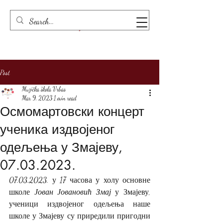
Post
Muzička škola Vrbas
Mar 9, 2023
1 min read
Осмомартовски концерт
ученика издвојеног
одељења у Змајеву,
07.03.2023.
07.03.2023. у 17 часова у холу основне 
школе 
Јован Јовановић Змај
 у Змајеву, 
ученици издвојеног одељења наше 
школе у Змајеву су приредили пригодни 