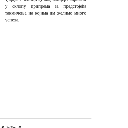
у склопу припрема за предстојећа 
такмичења на којима им желимо много 
успеха.