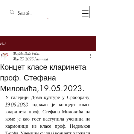
Post
Muzička škola Vrbas
May 23, 2023
1 min read
Концет класе кларинета
проф. Стефана
Миловића,19.05.2023.
У галерији Дома културе у Србобрану, 
19.05.2023. одржан је концерт класе 
кларинета проф. Стефана Миловића на 
коме је као гост наступила ученица на 
хармоници из класе проф. Недељков 
Ђорђа. Ученици су овај концерт одржали 